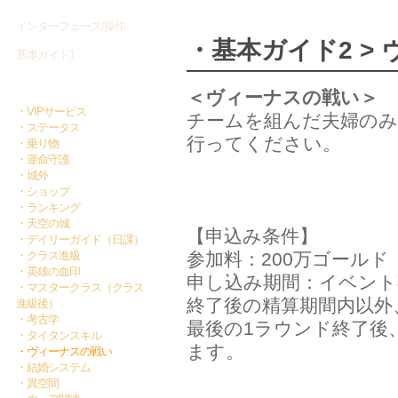
インターフェース/操作
・基本ガイド2 >
基本ガイド1
基本ガイド2
＜ヴィーナスの戦い＞
・VIPサービス
チームを組んだ夫婦のみ
・ステータス
行ってください。
・乗り物
・運命守護
・城外
・ショップ
・ランキング
・天空の城
【申込み条件】
・デイリーガイド（日課）
・クラス進級
参加料：200万ゴール
・英雄の血印
申し込み期間：イベント
・マスタークラス（クラス
終了後の精算期間内以外
進級後）
・考古学
最後の1ラウンド終了後
・タイタンスキル
ます。
・ヴィーナスの戦い
・結婚システム
・異空間