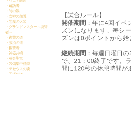
・ウェア関連
・竜語者
・時の渦
【試合ルール】
・女神の加護
・悪魔の大陸
開催期間
：年に4回イベ
・グランドマスター～復讐
ズンになります。毎シ
者～
ズンは0ポイントから始
・復讐の道
・救済の道
・復讐者
継続期間
：毎週日曜日の
・神器共鳴
・黄金聖宮
で、21：00終了です。
・装備集中精錬
間に120秒の休憩時間が
・テセウスの魂
・王権の道
・禁区BOSS
試合フロー
：チームで申
・秘境探検
・テセウスの秘宝
始”をクリックするとゲ
・従魔
って、ポイントが同じ
・神域アリーナ
ナーと連携して共同戦闘
・寸刻の争い
・秘境の戦場
すべてのラウンドが終
す。
アイテム/装備/バッグ
コミュニケーション