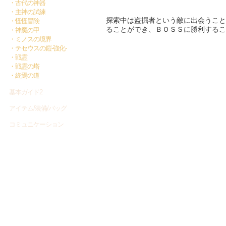
・古代の神器
・主神の試練
探索中は盗掘者という敵に出会うこと
・怪怪冒険
ることができ、ＢＯＳＳに勝利するこ
・神魔の甲
・ミノスの境界
・テセウスの鎧-強化-
・戦霊
・戦霊の塔
・終焉の道
基本ガイド2
アイテム/装備/バッグ
コミュニケーション
プレイナビ
英霊関連
ティナ先生のWEF教室
ガーディアン関連
ヘルプ
神器共鳴