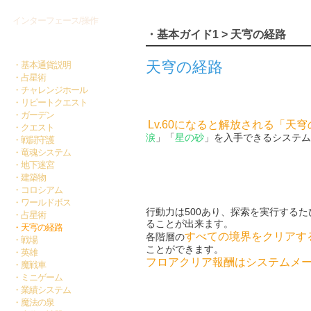
インターフェース/操作
・基本ガイド1 > 天宆の経路
基本ガイド1
天穹の経路
・基本通貨説明
・占星術
・チャレンジホール
・リピートクエスト
・ガーデン
Lv.60になると解放される「天
・クエスト
涙
」「
星の砂
」を入手できるシステム
・戦闘守護
・竜魂システム
・地下迷宮
・建築物
・コロシアム
・ワールドボス
行動力は500あり、探索を実行するた
・占星術
ることが出来ます。
・天宆の経路
すべての境界をクリアす
各階層の
・戦場
ことができます。
・英雄
フロアクリア報酬はシステムメ
・魔戦車
・ミニゲーム
・業績システム
・魔法の泉