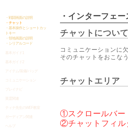
インターフェース/操作
・インターフェース
・戦闘画面の説明
・チャット
・基本操作とショートカッ
チャットについ
トキー
・領地画面の説明
・シリアルコード
コミュニケーションに
基本ガイド1
そのチャットをおこな
基本ガイド2
アイテム/装備/バッグ
チャットエリア
コミュニケーション
プレイナビ
英霊関連
ティナ先生のWEF教室
①スクロールバー
ガーディアン関連
②チャットフィル
ヘルプ