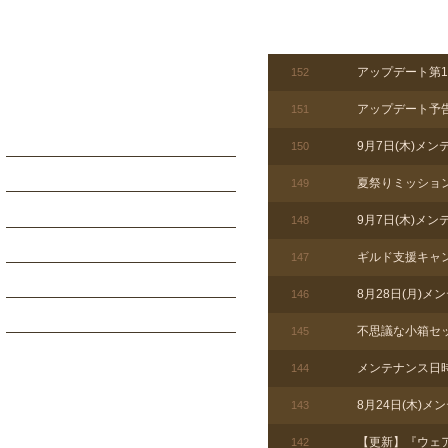
アップデート第1
152
アップデート予
151
9月7日(木)メ
150
夏祭りミッショ
149
9月7日(木)メ
148
ギルド支援キャ
147
8月28日(月)
146
不思議な小箱セ
145
メンテナンス日
144
8月24日(木)
143
【更新】『ウェ
142