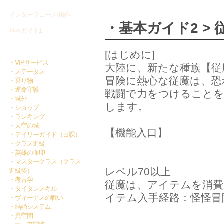
インターフェース/操作
・基本ガイド2 > 
基本ガイド1
基本ガイド2
[はじめに]
・VIPサービス
大陸に、新たな種族【従
・ステータス
冒険に熱心な従魔は、恐
・乗り物
・運命守護
戦闘で力をつけることを
・城外
します。
・ショップ
・ランキング
・天空の城
【機能入口】
・デイリーガイド（日課）
・クラス進級
・英雄の血印
・マスタークラス（クラス
レベル70以上
進級後）
・考古学
従魔は、アイテムを消費
・タイタンスキル
イテム入手経路：怪怪冒
・ヴィーナスの戦い
・結婚システム
・異空間