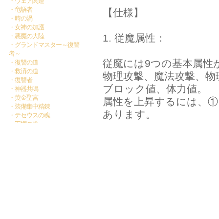
・ウェア関連
・竜語者
【仕様】
・時の渦
・女神の加護
・悪魔の大陸
1. 従魔属性：
・グランドマスター～復讐
者～
従魔には9つの基本属性
・復讐の道
・救済の道
物理​​攻撃、魔法攻撃
・復讐者
ブロック値、体力値。
・神器共鳴
・黄金聖宮
属性を上昇するには、①
・装備集中精錬
あります。
・テセウスの魂
・王権の道
・禁区BOSS
①レベルアップ
・秘境探検
・テセウスの秘宝
怪怪冒険で経験値を獲得
・従魔
レベルは現在の属性に影
・神域アリーナ
る。
・寸刻の争い
・秘境の戦場
従魔の最大レベルは星
アイテム/装備/バッグ
1つ星の最大レベルはレ
コミュニケーション